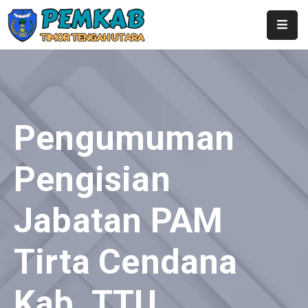
Home
Profil
Pemerintahan
Pengumuman
Berita
Pengisian
Layanan
Jabatan PAM
Publikasi
Kontak
Tirta Cendana
SubDomain
Kab. TTU