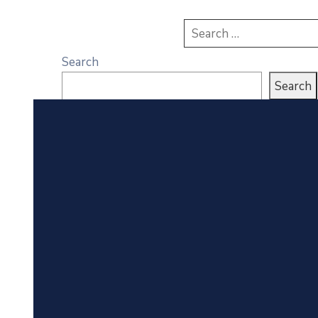
Search
Search
Recent Posts
Renstra Dinas Ketahanan Pangan Kab.
TTU Tahun 2025-2029
LKJIP Dinas Ketahanan Pangan Kab.
TTU TA 2025
Perjanjian Kinerja Badan Keuangan dan
Aset Kab. TTU Tahun 2026