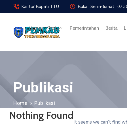
Kantor Bupati TTU
Buka : Senin-Jumat : 07
Home
Profil
Pemerintahan
Berita
L
Publikasi
Home
Publikasi
Nothing Found
It seems we can’t find w