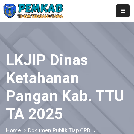
Home
Profil
Pemerintahan
LKJIP Dinas
Berita
Ketahanan
Layanan
Pangan Kab. TTU
Publikasi
Kontak
TA 2025
SubDomain
Home
Dokumen Publik Tiap OPD