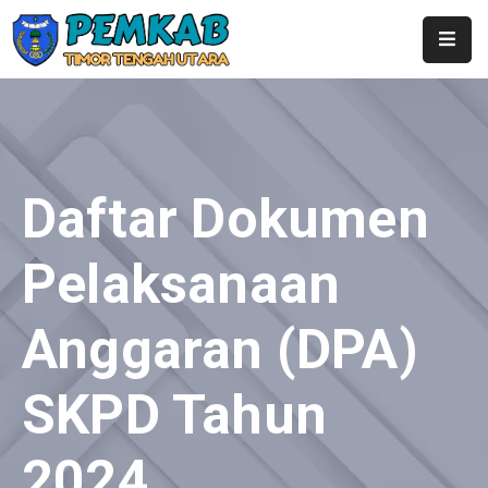
Home
Profil
Pemerintahan
Daftar Dokumen
Berita
Pelaksanaan
Layanan
Anggaran (DPA)
Publikasi
Kontak
SKPD Tahun
SubDomain
2024