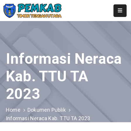
Home
Profil
Pemerintahan
Informasi Neraca
Berita
Kab. TTU TA
Layanan
2023
Publikasi
Kontak
Home
Dokumen Publik
SubDomain
Informasi Neraca Kab. TTU TA 2023