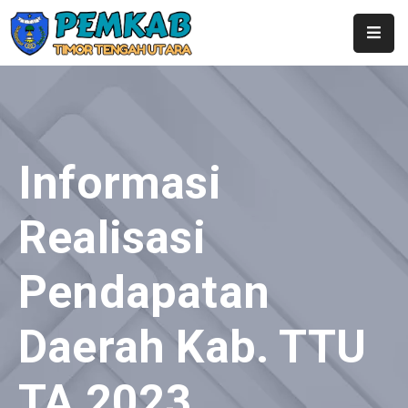
Home
Profil
Pemerintahan
Informasi
Berita
Realisasi
Layanan
Pendapatan
Publikasi
Kontak
Daerah Kab. TTU
SubDomain
TA 2023