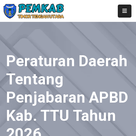
Home
Profil
Pemerintahan
Peraturan Daerah
Berita
Tentang
Layanan
Penjabaran APBD
Publikasi
Kontak
Kab. TTU Tahun
SubDomain
2026